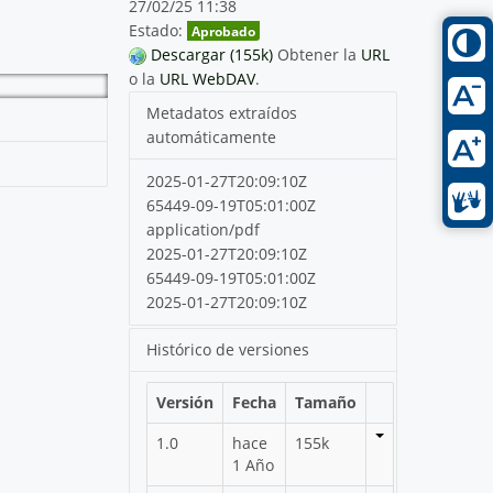
27/02/25 11:38
Estado:
Aprobado
Descargar (155k)
Obtener la
URL
o la
URL WebDAV
.
Metadatos extraídos
automáticamente
2025-01-27T20:09:10Z
65449-09-19T05:01:00Z
application/pdf
2025-01-27T20:09:10Z
65449-09-19T05:01:00Z
2025-01-27T20:09:10Z
Histórico de versiones
Versión
Fecha
Tamaño
1.0
hace
155k
1 Año