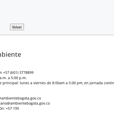
Volver
mbiente
n +57 (601) 3778899
a.m. a 5:00 p.m.
e principal: lunes a viernes de 8:00am a 5:00 pm, en jornada conti
al@ambientebogota.gov.co
dadano@ambientebogota.gov.co
ón: +57 195