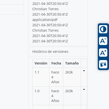
DIANA MARCELA REYES
7/09/21 18:17
Estado:
Aprobado
Descargar (263k)
Obtener la
URL
o la
URL WebDAV
.
Metadatos extraídos
automáticamente
2021-04-30T20:50:41Z
Christian Torres
2021-04-30T20:50:41Z
application/pdf
2021-04-30T20:50:41Z
Christian Torres
2021-04-30T20:50:41Z
2021-04-30T20:50:41Z
Histórico de versiones
Versión
Fecha
Tamaño