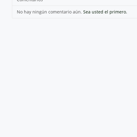
(Versión 1.0)
Subido por
DIANA MARCELA REYES
, 7/09/21 18:17
Promedio (0 Votos)
Comentarios
No hay ningún comentario aún.
Sea usted el primero.