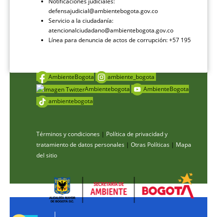
Notificaciones judiciales:
defensajudicial@ambientebogota.gov.co
Servicio a la ciudadanía:
atencionalciudadano@ambientebogota.gov.co
Línea para denuncia de actos de corrupción: +57 195
AmbienteBogota
ambiente_bogota
Ambientebogota
AmbienteBogota
ambientebogota
Términos y condiciones
|
Política de privacidad y
tratamiento de datos personales
|
Otras Políticas
|
Mapa
del sitio