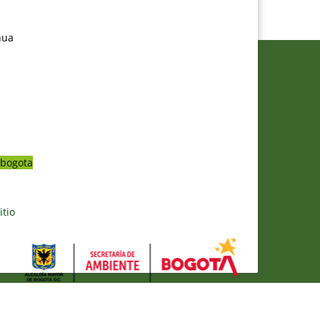
nua
bogota
itio