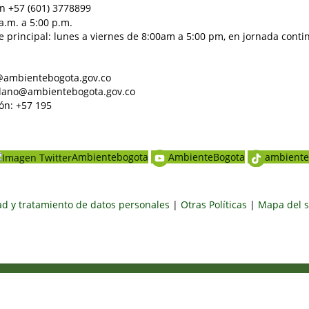
n +57 (601) 3778899
a.m. a 5:00 p.m.
e principal: lunes a viernes de 8:00am a 5:00 pm, en jornada conti
al@ambientebogota.gov.co
dadano@ambientebogota.gov.co
ón: +57 195
Ambientebogota
AmbienteBogota
ambiente
dad y tratamiento de datos personales
|
Otras Políticas
|
Mapa del s