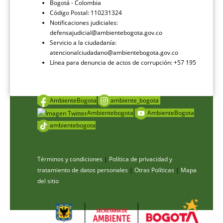
Bogotá - Colombia
Código Postal: 110231324
Notificaciones judiciales:
defensajudicial@ambientebogota.gov.co
Servicio a la ciudadanía:
atencionalciudadano@ambientebogota.gov.co
Línea para denuncia de actos de corrupción: +57 195
AmbienteBogota
ambiente_bogota
Ambientebogota
AmbienteBogota
ambientebogota
Términos y condiciones
|
Política de privacidad y
tratamiento de datos personales
|
Otras Políticas
|
Mapa
del sitio