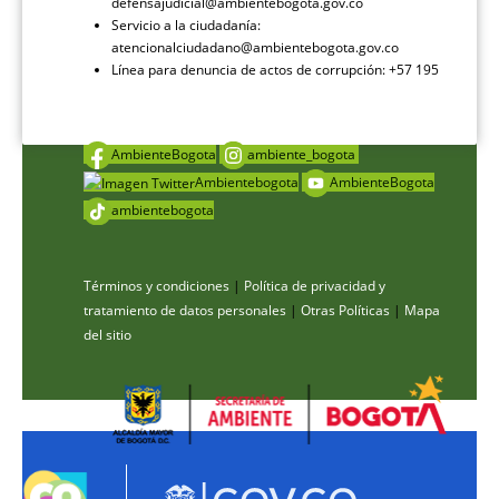
defensajudicial@ambientebogota.gov.co
Servicio a la ciudadanía:
atencionalciudadano@ambientebogota.gov.co
Línea para denuncia de actos de corrupción: +57 195
AmbienteBogota
ambiente_bogota
Ambientebogota
AmbienteBogota
ambientebogota
Términos y condiciones
|
Política de privacidad y
tratamiento de datos personales
|
Otras Políticas
|
Mapa
del sitio