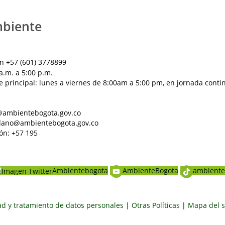
mbiente
n +57 (601) 3778899
a.m. a 5:00 p.m.
e principal: lunes a viernes de 8:00am a 5:00 pm, en jornada conti
al@ambientebogota.gov.co
dadano@ambientebogota.gov.co
ón: +57 195
Ambientebogota
AmbienteBogota
ambiente
dad y tratamiento de datos personales
|
Otras Políticas
|
Mapa del s