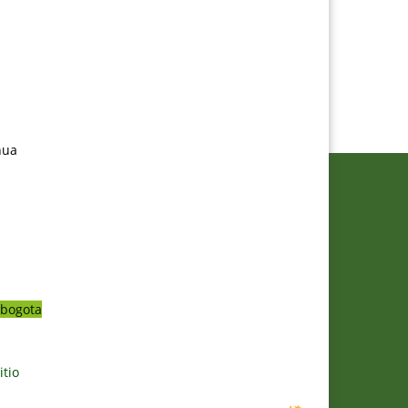
nua
bogota
itio