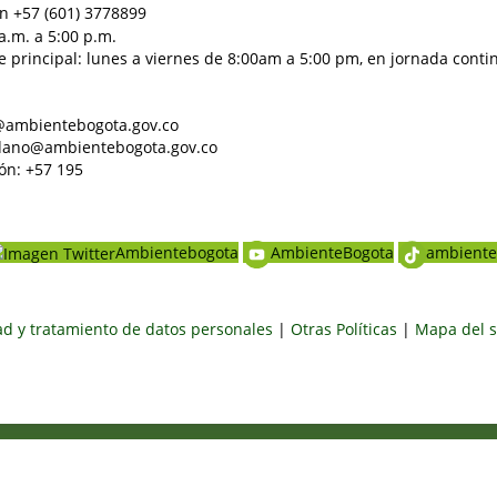
n +57 (601) 3778899
a.m. a 5:00 p.m.
e principal: lunes a viernes de 8:00am a 5:00 pm, en jornada conti
al@ambientebogota.gov.co
dadano@ambientebogota.gov.co
ón: +57 195
Ambientebogota
AmbienteBogota
ambiente
dad y tratamiento de datos personales
|
Otras Políticas
|
Mapa del s