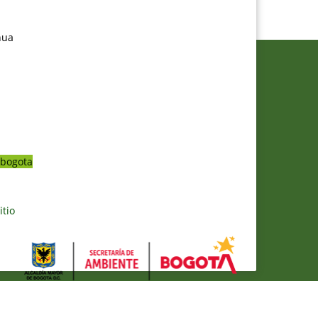
nua
bogota
itio