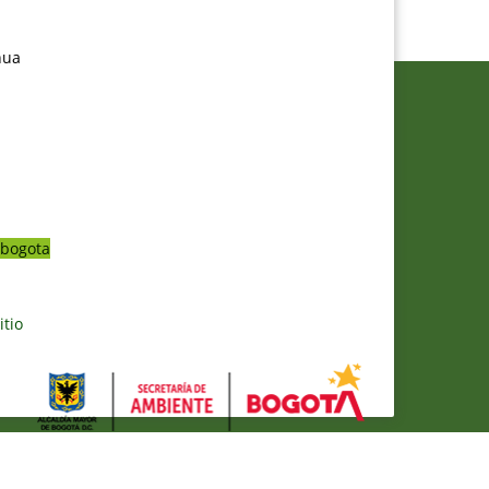
nua
bogota
itio