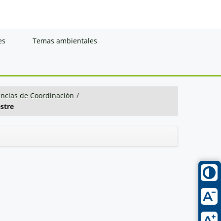
es
Temas ambientales
ancias de Coordinación
/
estre