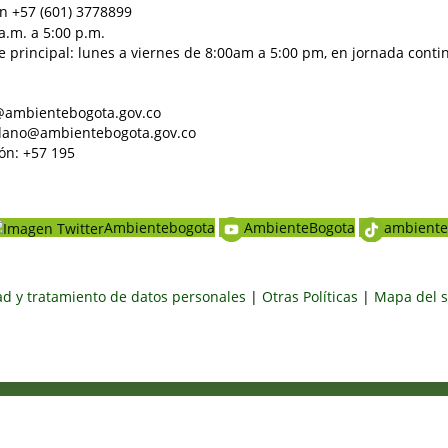
n +57 (601) 3778899
a.m. a 5:00 p.m.
e principal: lunes a viernes de 8:00am a 5:00 pm, en jornada conti
al@ambientebogota.gov.co
dadano@ambientebogota.gov.co
ón: +57 195
Ambientebogota
AmbienteBogota
ambiente
dad y tratamiento de datos personales
|
Otras Políticas
|
Mapa del s