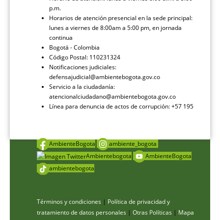
p.m.
Horarios de atención presencial en la sede principal:
lunes a viernes de 8:00am a 5:00 pm, en jornada
continua
Bogotá - Colombia
Código Postal: 110231324
Notificaciones judiciales:
defensajudicial@ambientebogota.gov.co
Servicio a la ciudadanía:
atencionalciudadano@ambientebogota.gov.co
Línea para denuncia de actos de corrupción: +57 195
AmbienteBogota
ambiente_bogota
Ambientebogota
AmbienteBogota
ambientebogota
Términos y condiciones
|
Política de privacidad y
tratamiento de datos personales
|
Otras Políticas
|
Mapa