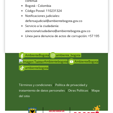
continua
Bogotá - Colombia
Código Postal: 110231324
Notificaciones judiciales:
defensajudicial@ambientebogota.gov.co
Servicio a la ciudadanía:
atencionalciudadano@ambientebogota.gov.co
Línea para denuncia de actos de corrupción: +57 195
AmbienteBogota
ambiente_bogota
Ambientebogota
AmbienteBogota
ambientebogota
Términos y condiciones
|
Política de privacidad y
tratamiento de datos personales
|
Otras Políticas
|
Mapa
del sitio