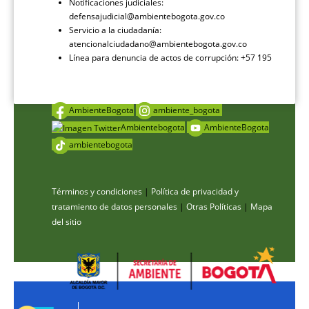
Notificaciones judiciales:
defensajudicial@ambientebogota.gov.co
Servicio a la ciudadanía:
atencionalciudadano@ambientebogota.gov.co
Línea para denuncia de actos de corrupción: +57 195
AmbienteBogota
ambiente_bogota
Ambientebogota
AmbienteBogota
ambientebogota
Términos y condiciones
|
Política de privacidad y
tratamiento de datos personales
|
Otras Políticas
|
Mapa
del sitio