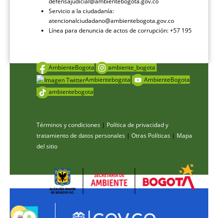
defensajudicial@ambientebogota.gov.co
Servicio a la ciudadanía:
atencionalciudadano@ambientebogota.gov.co
Línea para denuncia de actos de corrupción: +57 195
AmbienteBogota
ambiente_bogota
Ambientebogota
AmbienteBogota
ambientebogota
Términos y condiciones
|
Política de privacidad y
tratamiento de datos personales
|
Otras Políticas
|
Mapa
del sitio