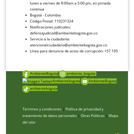
lunes a viernes de 8:00am a 5:00 pm, en jornada
continua
Bogotá - Colombia
Código Postal: 110231324
Notificaciones judiciales:
defensajudicial@ambientebogota.gov.co
Servicio a la ciudadanía:
atencionalciudadano@ambientebogota.gov.co
Línea para denuncia de actos de corrupción: +57 195
AmbienteBogota
ambiente_bogota
Ambientebogota
AmbienteBogota
ambientebogota
Términos y condiciones
|
Política de privacidad y
tratamiento de datos personales
|
Otras Políticas
|
Mapa
del sitio