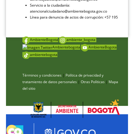
Servicio a la ciudadanía:
atencionalciudadano@ambientebogota.gov.co
Línea para denuncia de actos de corrupción: +57 195
AmbienteBogota
ambiente_bogota
Ambientebogota
AmbienteBogota
ambientebogota
Términos y condiciones
|
Política de privacidad y
tratamiento de datos personales
|
Otras Políticas
|
Mapa
del sitio