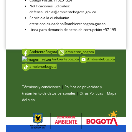
Código Postal: 110231324
Notificaciones judiciales:
defensajudicial@ambientebogota.gov.co
Servicio a la ciudadanía:
atencionalciudadano@ambientebogota.gov.co
Línea para denuncia de actos de corrupción: +57 195
AmbienteBogota
ambiente_bogota
Ambientebogota
AmbienteBogota
ambientebogota
Términos y condiciones
|
Política de privacidad y
tratamiento de datos personales
|
Otras Políticas
|
Mapa
del sitio