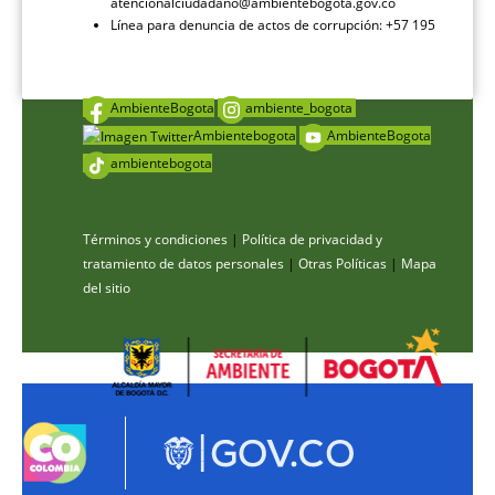
atencionalciudadano@ambientebogota.gov.co
Línea para denuncia de actos de corrupción: +57 195
AmbienteBogota
ambiente_bogota
Ambientebogota
AmbienteBogota
ambientebogota
Términos y condiciones
|
Política de privacidad y
tratamiento de datos personales
|
Otras Políticas
|
Mapa
del sitio