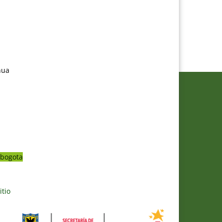
nua
bogota
itio