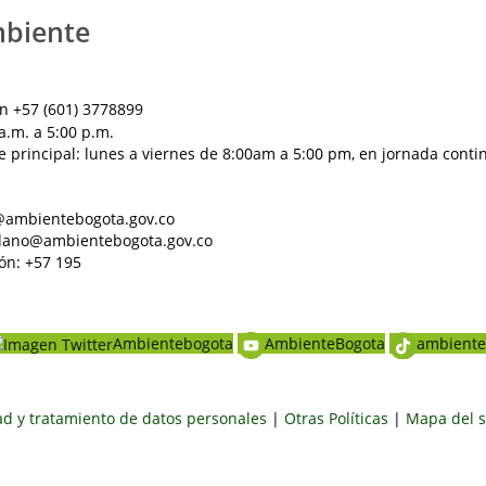
mbiente
n +57 (601) 3778899
a.m. a 5:00 p.m.
e principal: lunes a viernes de 8:00am a 5:00 pm, en jornada conti
al@ambientebogota.gov.co
dadano@ambientebogota.gov.co
ón: +57 195
Ambientebogota
AmbienteBogota
ambiente
dad y tratamiento de datos personales
|
Otras Políticas
|
Mapa del s