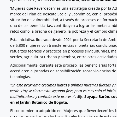
'Mujeres que Reverdecen' es una estrategia creada por la Adm
marco del Plan de Rescate Social y Económico, con el propósit
situación de vulnerabilidad, a través de procesos de forma
una de las beneficiarias, contribuyen a lograr las metas am
retos como la brecha de género, la pobreza y el cambio climá
Esta iniciativa, liderada desde 2021 por la Secretaría de Amb
de 5.800 mujeres con transferencias monetarias condiciona
refuerzos teóricos y prácticos en procesos silviculturales,
verdes, agricultura urbana y siembra, entre otras actividade
Adicionalmente, durante este proceso, las beneficiarias fort
accedieron a jornadas de sensibilización sobre violencias d
tecnologías.
"En este programa crecimos juntas y unimos nuestras fuerzas y n
verde. Hoy se cierra esta segunda fase, pero este es solo el inic
multiplicadora y continúe este proceso"
, dijo
Suyapa Barón, co
en el Jardín Botánico de Bogotá.
El conocimiento adquirido en 'Mujeres que Reverdecen' les b
propios proyectos productivos. En efecto, al cierre de est