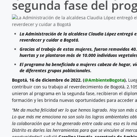
segunda fase del pr
La Administración de la alcaldesa Claudia López entregó 
reverdecer y cuidar a Bogotá.
Gracias al trabajo de estas mujeres, fueron removidos 40
huertas y se plantaron más de 10.000 individuos vegetale
El programa ha beneficiado a mujeres cabeza de hogar, ví
de diferentes grupos poblacionales.
Bogotá,
16 de diciembre de 2022. (
@AmbienteBogota
).
Lueg
contribuir con su trabajo al reverdecimiento de Bogotá, 2.10
unieron al programa en la segunda fase, recibieron el diplom
formación y les brinda nuevas oportunidades para acceder 
"Me da mucha felicidad ver lo que hemos logrado. Hoy son más 
Lo que más me emociona no son solo los logros ambientales obteni
la colaboración que se ha generado entre cada una; eso es lo m
Distrito es darles las herramientas para que se vinculen al mer
oportunidades",
señaló
Carolina Urrutia, secretaria de Ambie