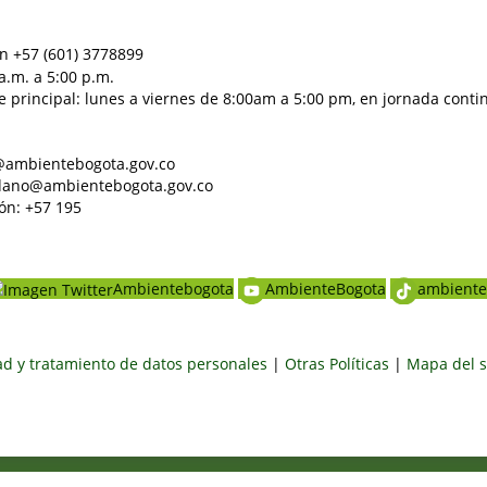
n +57 (601) 3778899
a.m. a 5:00 p.m.
e principal: lunes a viernes de 8:00am a 5:00 pm, en jornada conti
al@ambientebogota.gov.co
dadano@ambientebogota.gov.co
ón: +57 195
Ambientebogota
AmbienteBogota
ambiente
dad y tratamiento de datos personales
|
Otras Políticas
|
Mapa del s