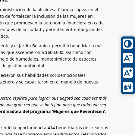
inistración de la alcaldesa Claudia López, en el
o de fortalecer la inclusión de las mujeres en
ción que promueven la autonomía financiera en cada
bientales de la ciudad y permiten enfrentar grandes
tico.
iente y el Jardín Botánico, permitió beneficiar a más
das que ascendieron a $600.000, así como con
 manejo de humedales, mantenimiento de espacios
s de gestión ambiental.
alecieron sus habilidades socioemocionales,
e género y se capacitaron en el manejo de nuevas
uestro espíritu para lograr que Bogotá sea cada vez más
io de una gran red que se ha tejido para que cada una sea
ordinadora del programa
'Mujeres que Reverdecen',
rindó la oportunidad a 414 beneficiarias de crear sus
a segunda fase fundaron emprendimientos relacionados