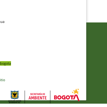
nua
bogota
itio