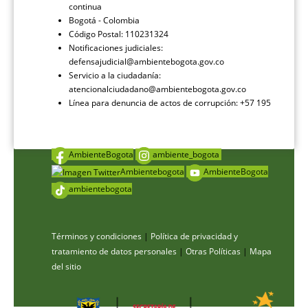
continua
Bogotá - Colombia
Código Postal: 110231324
Notificaciones judiciales:
defensajudicial@ambientebogota.gov.co
Servicio a la ciudadanía:
atencionalciudadano@ambientebogota.gov.co
Línea para denuncia de actos de corrupción: +57 195
AmbienteBogota
ambiente_bogota
Ambientebogota
AmbienteBogota
ambientebogota
Términos y condiciones
|
Política de privacidad y
tratamiento de datos personales
|
Otras Políticas
|
Mapa
del sitio