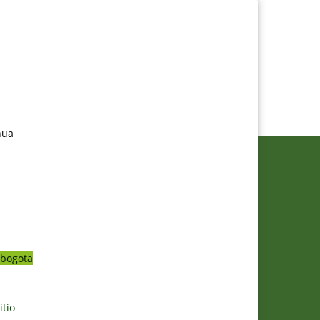
nua
bogota
itio