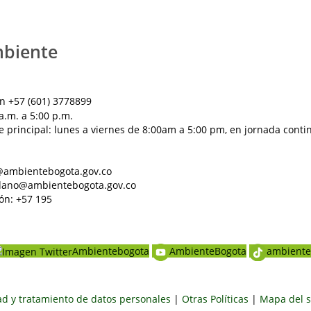
mbiente
n +57 (601) 3778899
a.m. a 5:00 p.m.
e principal: lunes a viernes de 8:00am a 5:00 pm, en jornada conti
al@ambientebogota.gov.co
dadano@ambientebogota.gov.co
ón: +57 195
Ambientebogota
AmbienteBogota
ambiente
dad y tratamiento de datos personales
|
Otras Políticas
|
Mapa del s