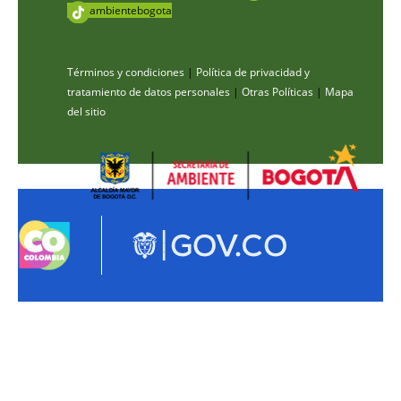
ambientebogota
Términos y condiciones
|
Política de privacidad y
tratamiento de datos personales
|
Otras Políticas
|
Mapa
del sitio