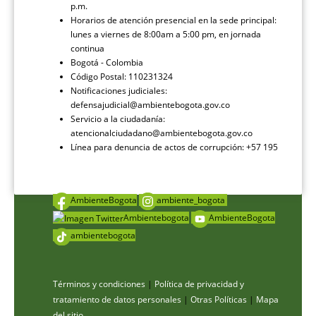
p.m.
Horarios de atención presencial en la sede principal:
lunes a viernes de 8:00am a 5:00 pm, en jornada
continua
Bogotá - Colombia
Código Postal: 110231324
Notificaciones judiciales:
defensajudicial@ambientebogota.gov.co
Servicio a la ciudadanía:
atencionalciudadano@ambientebogota.gov.co
Línea para denuncia de actos de corrupción: +57 195
AmbienteBogota
ambiente_bogota
Ambientebogota
AmbienteBogota
ambientebogota
Términos y condiciones
|
Política de privacidad y
tratamiento de datos personales
|
Otras Políticas
|
Mapa
del sitio