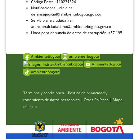
Código Postal: 110231324
Notificaciones judiciales:
defensajudicial@ambientebogota.gov.co
Servicio a la ciudadanía:
atencionalciudadano@ambientebogota.gov.co
Línea para denuncia de actos de corrupción: +57 195
AmbienteBogota
ambiente_bogota
Ambientebogota
AmbienteBogota
ambientebogota
Términos y condiciones
|
Política de privacidad y
tratamiento de datos personales
|
Otras Políticas
|
Mapa
del sitio