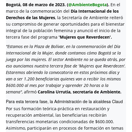
Bogotá, 08 de marzo de 2023. (
@AmbienteBogota
).
En el
marco de la conmemoración del
Día Internacional de los
Derechos de las Mujeres
, la Secretaría de Ambiente reiteró
su compromiso de generar oportunidades para el bienestar
integral de la población femenina y anunció el inicio de la
tercera fase del programa
'Mujeres que Reverdecen'.
"Estamos en la Plaza de Bolívar, en la conmemoración del Día
Internacional de la Mujer, donde contamos cómo Bogotá se la
juega por las mujeres. El sector Ambiente no se queda atrás, por
eso aunciamos nuestra tercera fase de 'Mujeres que Reverdecen'.
Estaremos abriendo la convocatoria en estos próximos días y
van a ser 1.200 beneficiarias quienes van a recibir los mismos
$600.000 al mes por trabajar y aprender 20 horas a la
semana"
, afirmó
Carolina Urrutia, secretaria de Ambiente.
Para esta tercera fase, la Administración de la alcaldesa Claudia López seleccionará a 1.200 mujeres que nunca habían participado en este programa. En esta oportunidad, serán vinculadas beneficiarias mayores de 45 años, en condición de vulnerabilidad y/o que hayan sido víctimas de violencias. Asimismo, como parte de los criterios de priorización, se tendrán en cuenta a mujeres de jefatura femenina con ausencia en generación de ingresos, que pertenezcan a grupo étnico: room-gitano, indígena, negro(a) o afrocolombiano(a), palanquero y raizal del Archipiélago de San Andrés y Providencia; cuidadoras de personas con discapacidad, niños(as) de primera infancia o personas mayores; y LGBTI.
Por sus formación teórica-práctica en restauración y
recuperación ambiental, las beneficiarias recibirán
transferencias monetarias condicionadas de $600.000.
Asimismo, participarán en procesos de formación en temas