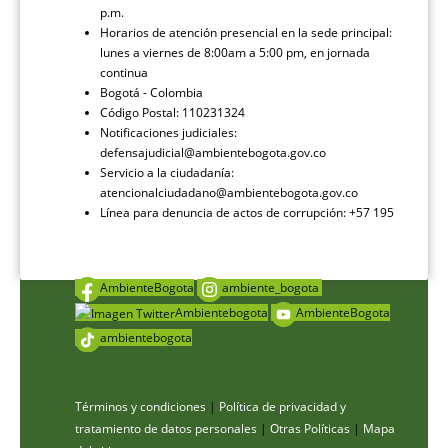
p.m.
Horarios de atención presencial en la sede principal:
lunes a viernes de 8:00am a 5:00 pm, en jornada
continua
Bogotá - Colombia
Código Postal: 110231324
Notificaciones judiciales:
defensajudicial@ambientebogota.gov.co
Servicio a la ciudadanía:
atencionalciudadano@ambientebogota.gov.co
Línea para denuncia de actos de corrupción: +57 195
AmbienteBogota
ambiente_bogota
Ambientebogota
AmbienteBogota
ambientebogota
Términos y condiciones
|
Política de privacidad y
tratamiento de datos personales
|
Otras Políticas
|
Mapa