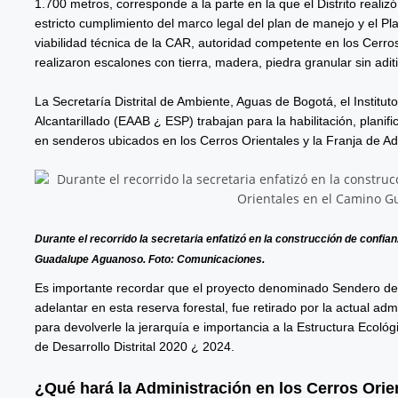
1.700 metros, corresponde a la parte en la que el Distrito real
estricto cumplimiento del marco legal del plan de manejo y el Pl
viabilidad técnica de la CAR, autoridad competente en los Cerro
realizaron escalones con tierra, madera, piedra granular sin adi
La Secretaría Distrital de Ambiente, Aguas de Bogotá, el Institut
Alcantarillado (EAAB ¿ ESP) trabajan para la habilitación, planif
en senderos ubicados en los Cerros Orientales y la Franja de Ade
Durante el recorrido la secretaria enfatizó en la construcción de confi
Guadalupe Aguanoso. Foto: Comunicaciones.
Es importante recordar que el proyecto denominado Sendero de
adelantar en esta reserva forestal, fue retirado por la actual a
para devolverle la jerarquía e importancia a la Estructura Ecológ
de Desarrollo Distrital 2020 ¿ 2024.
¿Qué hará la Administración en los Cerros Orie