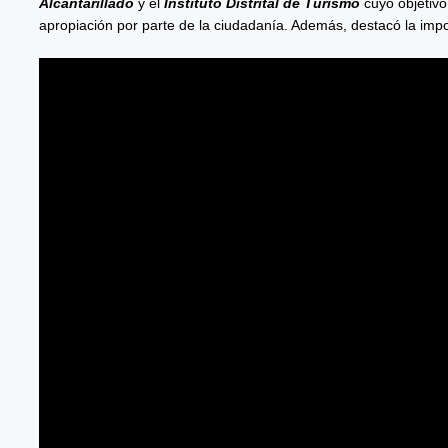
Alcantarillado
y el
Instituto Distrital de Turismo
cuyo objetivo
apropiación por parte de la ciudadanía. Además, destacó la impo