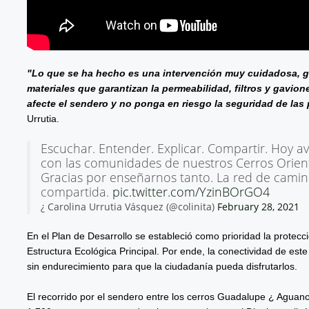
"Lo que se ha hecho es una intervención muy cuidadosa, g
materiales que garantizan la permeabilidad, filtros y gavi
afecte el sendero y no ponga en riesgo la seguridad de las
Urrutia.
Escuchar. Entender. Explicar. Compartir. Hoy 
con las comunidades de nuestros Cerros Orie
Gracias por enseñarnos tanto. La red de camin
compartida.
pic.twitter.com/YzinBOrGO4
¿ Carolina Urrutia Vásquez (@colinita)
February 28, 2021
En el Plan de Desarrollo se estableció como prioridad la protecc
Estructura Ecológica Principal. Por ende, la conectividad de es
sin endurecimiento para que la ciudadanía pueda disfrutarlos.
El recorrido por el sendero entre los cerros Guadalupe ¿ Aguano