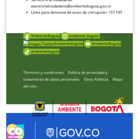
atencionalciudadano@ambientebogota.gov.co
Línea para denuncia de actos de corrupción: +57 195
AmbienteBogota
ambiente_bogota
Ambientebogota
AmbienteBogota
ambientebogota
Términos y condiciones
|
Política de privacidad y
tratamiento de datos personales
|
Otras Políticas
|
Mapa
del sitio