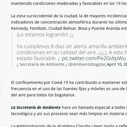
mantenido condiciones moderadas y favorables en las 19 lo
La zona suroccidental de la ciudad, la de mayores incidenc
indicadores de concentración atmosférica durante los últimos
Kennedy, Fontibón, Ciudad Bolívar, Bosa y Puente Aranda e
¡Lo estamos logrando! ¿¿
Ya cumplimos 8 días sin alerta amarilla ambien
condiciones en su calidad del aire. ¿¿¿¿ A esta
estado favorable. ¿
pic.twitter.com/Pe2GvltpWu
¿ Secretaría de Ambiente ¿ (@Ambientebogota)
April 10, 
El confinamiento por Covid-19 ha contribuido a mantener esta
frecuencia en el uso de las fuentes fijas y móviles es uno d
del aire para todos los bogotanos.
La Secretaría de Ambiente
hace un llamado especial a todos 
tecnológica y así sus procesos sean más limpios en materia
La Administración de la alcaldesa Claudia López invita a ref