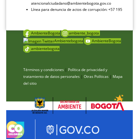
atencionalciudadano@ambientebogota.gov.co
Línea para denuncia de actos de corrupción: +57 195
AmbienteBogota
ambiente_bogota
Ambientebogota
AmbienteBogota
ambientebogota
Términos y condiciones
|
Política de privacidad y
tratamiento de datos personales
|
Otras Políticas
|
Mapa
del sitio