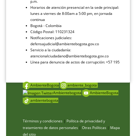
p.m.
Horarios de atención presencial en la sede principal:
lunes a viernes de 8:00am a 5:00 pm, en jornada
continua
Bogotá - Colombia
Código Postal: 110231324
Notificaciones judiciales:
defensajudicial@ambientebogota.gov.co
Servicio a la ciudadanía:
atencionalciudadano@ambientebogota.gov.co
Línea para denuncia de actos de corrupción: +57 195
AmbienteBogota
ambiente_bogota
Ambientebogota
AmbienteBogota
ambientebogota
Términos y condiciones
|
Política de privacidad y
tratamiento de datos personales
|
Otras Políticas
|
Mapa
del sitio