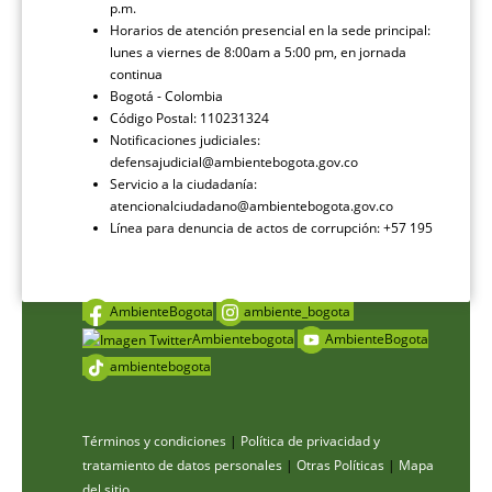
p.m.
Horarios de atención presencial en la sede principal:
lunes a viernes de 8:00am a 5:00 pm, en jornada
continua
Bogotá - Colombia
Código Postal: 110231324
Notificaciones judiciales:
defensajudicial@ambientebogota.gov.co
Servicio a la ciudadanía:
atencionalciudadano@ambientebogota.gov.co
Línea para denuncia de actos de corrupción: +57 195
AmbienteBogota
ambiente_bogota
Ambientebogota
AmbienteBogota
ambientebogota
Términos y condiciones
|
Política de privacidad y
tratamiento de datos personales
|
Otras Políticas
|
Mapa
del sitio