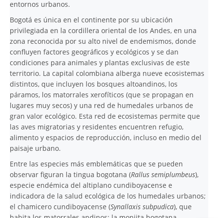
entornos urbanos.
Bogotá es única en el continente por su ubicación
privilegiada en la cordillera oriental de los Andes, en una
zona reconocida por su alto nivel de endemismos, donde
confluyen factores geográficos y ecológicos y se dan
condiciones para animales y plantas exclusivas de este
territorio. La capital colombiana alberga nueve ecosistemas
distintos, que incluyen los bosques altoandinos, los
páramos, los matorrales xerofíticos (que se propagan en
lugares muy secos) y una red de humedales urbanos de
gran valor ecológico. Esta red de ecosistemas permite que
las aves migratorias y residentes encuentren refugio,
alimento y espacios de reproducción, incluso en medio del
paisaje urbano.
Entre las especies más emblemáticas que se pueden
observar figuran la tingua bogotana (
Rallus semiplumbeus
),
especie endémica del altiplano cundiboyacense e
indicadora de la salud ecológica de los humedales urbanos;
el chamicero cundiboyacense (
Synallaxis subpudica
), que
habita los matorrales andinos; la monjita bogotana