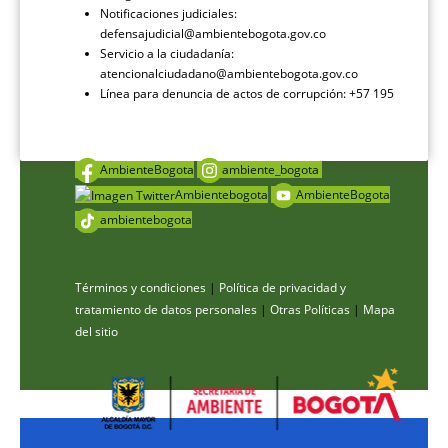
Notificaciones judiciales:
defensajudicial@ambientebogota.gov.co
Servicio a la ciudadanía:
atencionalciudadano@ambientebogota.gov.co
Línea para denuncia de actos de corrupción: +57 195
AmbienteBogota
ambiente_bogota
Ambientebogota
AmbienteBogota
ambientebogota
Términos y condiciones
|
Política de privacidad y
tratamiento de datos personales
|
Otras Políticas
|
Mapa
del sitio