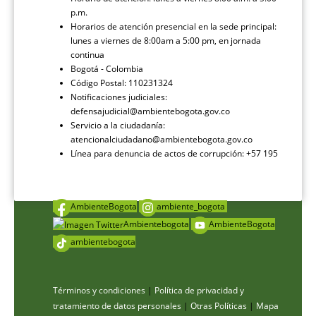
p.m.
Horarios de atención presencial en la sede principal:
lunes a viernes de 8:00am a 5:00 pm, en jornada
continua
Bogotá - Colombia
Código Postal: 110231324
Notificaciones judiciales:
defensajudicial@ambientebogota.gov.co
Servicio a la ciudadanía:
atencionalciudadano@ambientebogota.gov.co
Línea para denuncia de actos de corrupción: +57 195
AmbienteBogota
ambiente_bogota
Ambientebogota
AmbienteBogota
ambientebogota
Términos y condiciones
|
Política de privacidad y
tratamiento de datos personales
|
Otras Políticas
|
Mapa