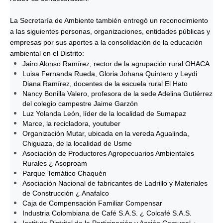
La Secretaría de Ambiente también entregó un reconocimiento
a las siguientes personas, organizaciones, entidades públicas y
empresas por sus aportes a la consolidación de la educación
ambiental en el Distrito:
Jairo Alonso Ramírez, rector de la agrupación rural OHACA
Luisa Fernanda Rueda, Gloria Johana Quintero y Leydi
Diana Ramírez, docentes de la escuela rural El Hato
Nancy Bonilla Valero, profesora de la sede Adelina Gutiérrez
del colegio campestre Jaime Garzón
Luz Yolanda León, líder de la localidad de Sumapaz
Marce, la recicladora, youtuber
Organización Mutar, ubicada en la vereda Agualinda,
Chiguaza, de la localidad de Usme
Asociación de Productores Agropecuarios Ambientales
Rurales ¿ Asoproam
Parque Temático Chaquén
Asociación Nacional de fabricantes de Ladrillo y Materiales
de Construcción ¿ Anafalco
Caja de Compensación Familiar Compensar
Industria Colombiana de Café S.A.S. ¿ Colcafé S.A.S.
Instituto Distrital de la Participación y Acción Comunal ¿