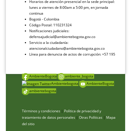
Horarios de atención presencial en la sede principal:
lunes a viernes de 8:00am a 5:00 pm, en jornada
continua
Bogotá - Colombia
Código Postal: 110231324
Notificaciones judiciales:
defensajudicial@ambientebogota.gov.co
Servicio a la ciudadanía:
atencionalciudadano@ambientebogota.gov.co
Línea para denuncia de actos de corrupción: +57 195
AmbienteBogota
ambiente_bogota
Ambientebogota
AmbienteBogota
ambientebogota
Términos y condiciones
|
Política de privacidad y
tratamiento de datos personales
|
Otras Políticas
|
Mapa
del sitio