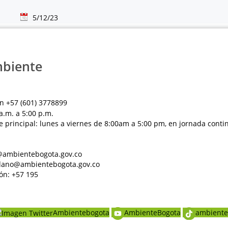
5/12/23
mbiente
n +57 (601) 3778899
a.m. a 5:00 p.m.
e principal: lunes a viernes de 8:00am a 5:00 pm, en jornada conti
al@ambientebogota.gov.co
dadano@ambientebogota.gov.co
ón: +57 195
Ambientebogota
AmbienteBogota
ambiente