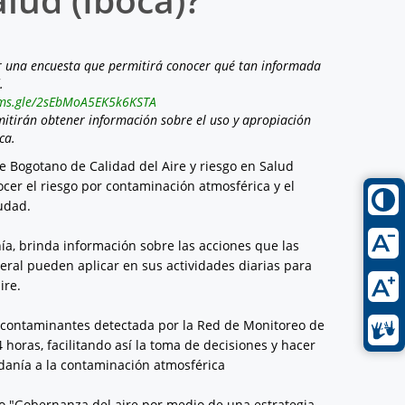
er una encuesta que permitirá conocer qué tan informada
.
orms.gle/2sEbMoA5EK5k6KSTA
mitirán obtener información sobre el uso y apropiación
ca.
e Bogotano de Calidad del Aire y riesgo en Salud
cer el riesgo por contaminación atmosférica y el
iudad.
ía, brinda información sobre las acciones que las
eral pueden aplicar en sus actividades diarias para
ire.
de contaminantes detectada por la Red de Monitoreo de
 horas, facilitando así la toma de decisiones y hacer
adanía a la contaminación atmosférica
to "Gobernanza del aire por medio de una estrategia