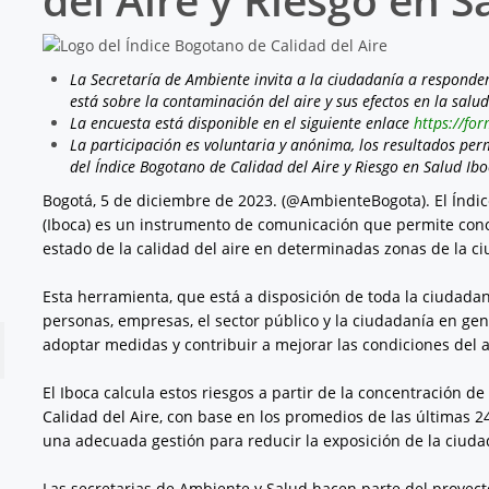
La Secretaría de Ambiente invita a la ciudadanía a respond
está sobre la contaminación del aire y sus efectos en la salud
La encuesta está disponible en el siguiente enlace
https://f
La participación es voluntaria y anónima, los resultados per
del Índice Bogotano de Calidad del Aire y Riesgo en Salud Ibo
Bogotá, 5 de diciembre de 2023. (@AmbienteBogota). El Índic
(Iboca) es un instrumento de comunicación que permite cono
estado de la calidad del aire en determinadas zonas de la c
Esta herramienta, que está a disposición de toda la ciudadan
personas, empresas, el sector público y la ciudadanía en gen
adoptar medidas y contribuir a mejorar las condiciones del a
El Iboca calcula estos riesgos a partir de la concentración 
Calidad del Aire, con base en los promedios de las últimas 24
una adecuada gestión para reducir la exposición de la ciud
Las secretarias de Ambiente y Salud hacen parte del proyec