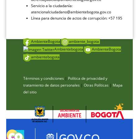
Servicio a la ciudadanía:
atencionalciudadano@ambientebogota.gov.co
Línea para denuncia de actos de corrupción: +57 195
AmbienteBogota
ambiente_bogota
Ambientebogota
AmbienteBogota
ambientebogota
Términos y condiciones
|
Política de privacidad y
tratamiento de datos personales
|
Otras Políticas
|
Mapa
del sitio