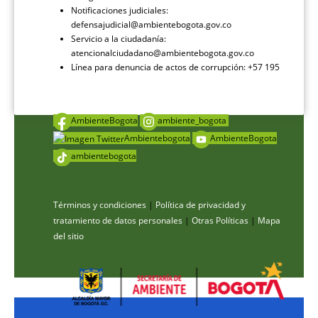
Notificaciones judiciales:
defensajudicial@ambientebogota.gov.co
Servicio a la ciudadanía:
atencionalciudadano@ambientebogota.gov.co
Línea para denuncia de actos de corrupción: +57 195
AmbienteBogota
ambiente_bogota
Ambientebogota
AmbienteBogota
ambientebogota
Términos y condiciones
|
Política de privacidad y
tratamiento de datos personales
|
Otras Políticas
|
Mapa
del sitio