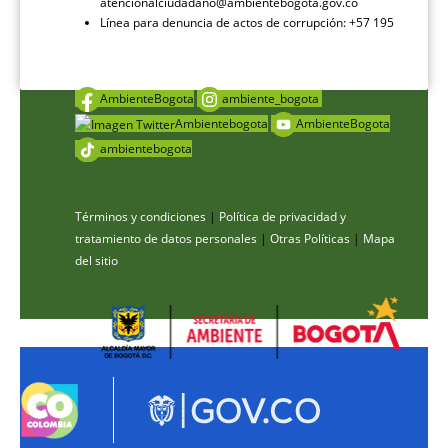
atencionalciudadano@ambientebogota.gov.co
Línea para denuncia de actos de corrupción: +57 195
AmbienteBogota
ambiente_bogota
Ambientebogota
AmbienteBogota
ambientebogota
Términos y condiciones
|
Política de privacidad y
tratamiento de datos personales
|
Otras Políticas
|
Mapa
del sitio