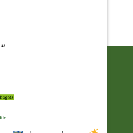
nua
bogota
itio