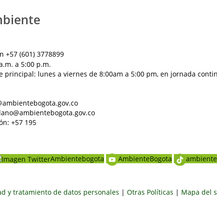
mbiente
n +57 (601) 3778899
a.m. a 5:00 p.m.
e principal: lunes a viernes de 8:00am a 5:00 pm, en jornada conti
al@ambientebogota.gov.co
dadano@ambientebogota.gov.co
ón: +57 195
Ambientebogota
AmbienteBogota
ambiente
dad y tratamiento de datos personales
|
Otras Políticas
|
Mapa del s