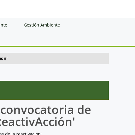
ente
Gestión Ambiente
ión'
a convocatoria de
eactivAcción'