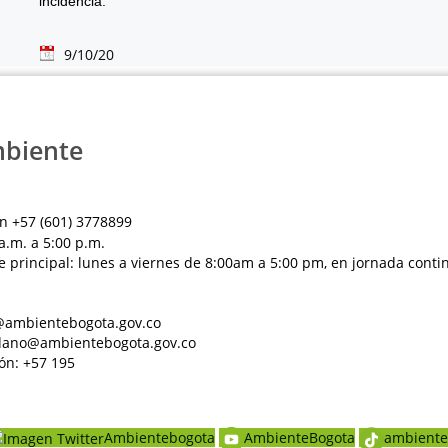
incidencia.
9/10/20
mbiente
n +57 (601) 3778899
a.m. a 5:00 p.m.
e principal: lunes a viernes de 8:00am a 5:00 pm, en jornada conti
al@ambientebogota.gov.co
dadano@ambientebogota.gov.co
ón: +57 195
Ambientebogota
AmbienteBogota
ambiente