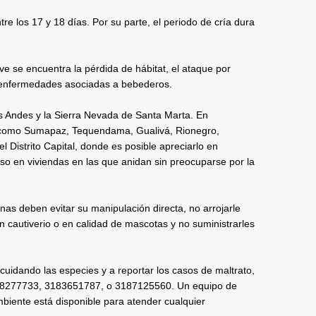
tre los 17 y 18 días. Por su parte, el periodo de cría dura
ve se encuentra la pérdida de hábitat, el ataque por
las enfermedades asociadas a bebederos.
los Andes y la Sierra Nevada de Santa Marta. En
l como Sumapaz, Tequendama, Gualivá, Rionegro,
 Distrito Capital, donde es posible apreciarlo en
so en viviendas en las que anidan sin preocuparse por la
nas deben evitar su manipulación directa, no arrojarle
 cautiverio o en calidad de mascotas y no suministrarles
r cuidando las especies y a reportar los casos de maltrato,
188277733, 3183651787, o 3187125560. Un equipo de
mbiente está disponible para atender cualquier