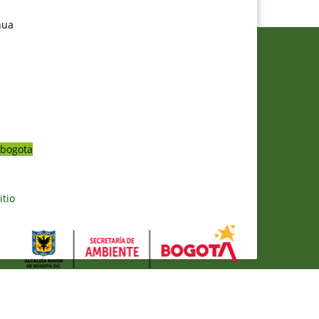
nua
bogota
itio