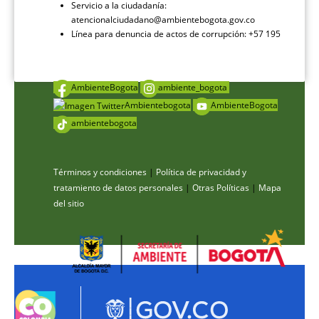
Servicio a la ciudadanía:
atencionalciudadano@ambientebogota.gov.co
Línea para denuncia de actos de corrupción: +57 195
AmbienteBogota
ambiente_bogota
Ambientebogota
AmbienteBogota
ambientebogota
Términos y condiciones
|
Política de privacidad y
tratamiento de datos personales
|
Otras Políticas
|
Mapa
del sitio