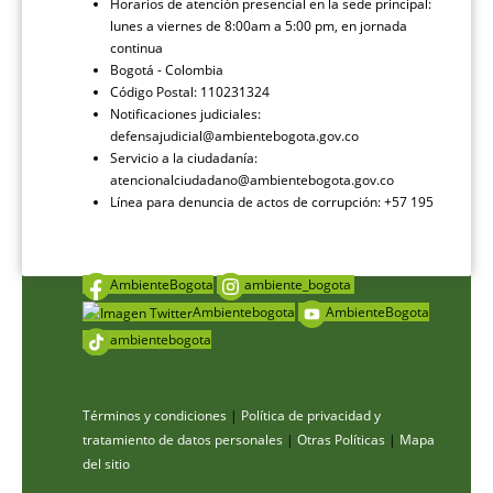
Horarios de atención presencial en la sede principal:
lunes a viernes de 8:00am a 5:00 pm, en jornada
continua
Bogotá - Colombia
Código Postal: 110231324
Notificaciones judiciales:
defensajudicial@ambientebogota.gov.co
Servicio a la ciudadanía:
atencionalciudadano@ambientebogota.gov.co
Línea para denuncia de actos de corrupción: +57 195
AmbienteBogota
ambiente_bogota
Ambientebogota
AmbienteBogota
ambientebogota
Términos y condiciones
|
Política de privacidad y
tratamiento de datos personales
|
Otras Políticas
|
Mapa
del sitio