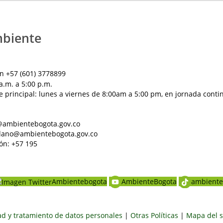
mbiente
n +57 (601) 3778899
a.m. a 5:00 p.m.
e principal: lunes a viernes de 8:00am a 5:00 pm, en jornada conti
al@ambientebogota.gov.co
dadano@ambientebogota.gov.co
ón: +57 195
Ambientebogota
AmbienteBogota
ambiente
dad y tratamiento de datos personales
|
Otras Políticas
|
Mapa del s