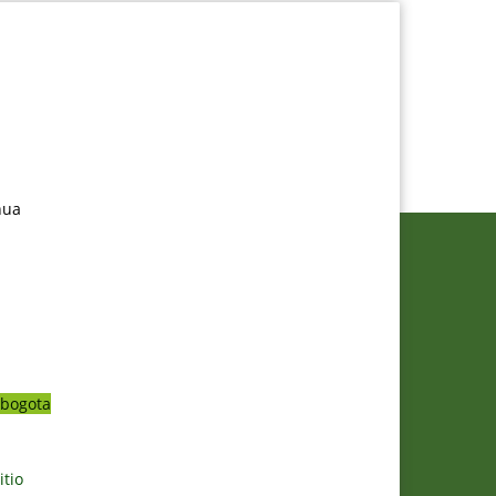
nua
bogota
itio